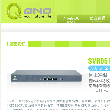
SVR9518主要特色為多核所帶來的強大的攻擊能力，經實驗，以每秒新建50
IXP533CPU路由器早已超過負荷，使用MIPS64雙核CPU路由器，