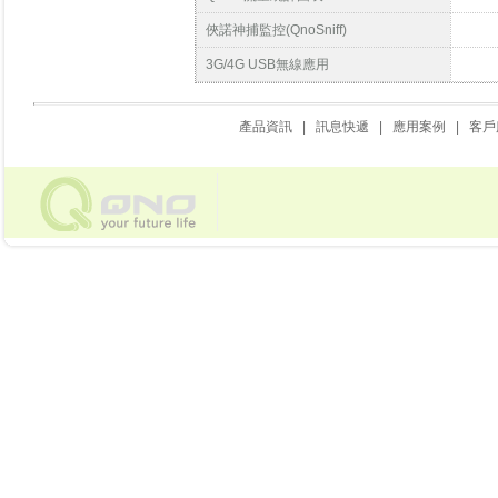
俠諾神捕監控(QnoSniff)
3G/4G USB無線應用
產品資訊
|
訊息快遞
|
應用案例
|
客戶