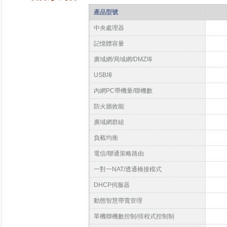
產品型號
中央處理器
記憶體容量
廣域網/局域網/DMZ埠
USB埠
內網PC帶機量/聯機數
防火牆效能
廣域網群組
負載均衡
電信/聯通策略路由
一對一NAT/透通橋接模式
DHCP伺服器
動態智慧帶寬管理
單機聯機數控制/排程式控制制