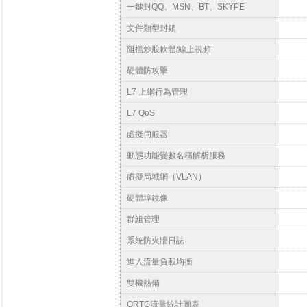
一鍵封QQ、MSN、BT、SKYPE
文件類型封鎖
阻擋炒股軟體/線上視頻
硬體防攻擊
L7 上網行為管理
L7 QoS
虛擬伺服器
動態功能變數名稱解析服務
虛擬局域網（VLAN）
硬體埠鏡像
群組管理
系統防火牆日誌
進入流量負載均衡
雙機熱備
QRTG流量統計圖表