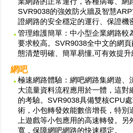
業網路的正常運行，各種病毒、網
SVR9038的強效防火牆及智慧A
證網路的安全穩定的運行、保證機
管理維護簡單：中小型企業網路較
要求較高。SVR9038全中文的
態清楚明確、簡單易懂,可有效提升
網吧
極速網路體驗：網吧網路集網遊、
大流量資料流程應用於一體，這對
的考驗。SVR9038具備雙核CP
術，小包轉發效能數倍增長，特別適
上遊戲等小包應用的高速轉發。另
寬，保障網吧網路的快速穩定。