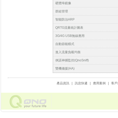
硬體埠鏡像
群組管理
智能防治ARP
QRTG流量統計圖表
3G/4G USB無線應用
自動節能模式
進入流量負載均衡
俠諾神捕監控(QnoSniff)
雙機備援(HA)
產品資訊
|
訊息快遞
|
應用案例
|
客戶