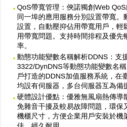
QoS帶寬管理：俠諾獨創Web Q
同一埠的應用服務分別設置帶寬。
設置，自動壓抑佔用帶寬用戶，輕鬆
用帶寬問題。支持時間排程及優先
率。
動態功能變數名稱解析DDNS：支援
3322/DynDNS等動態功能變數
戶打造的DDNS加值服務系統，在
均設有伺服器，多台伺服器互為備
硬體設計優點：優雅無風扇熱傳導
免雜音干擾及較易故障問題，環保
機櫃尺寸，方便企業用戶安裝於機
佳、經久耐用。