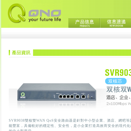
SVR9038雙核雙WAN QoS安全路由器是針對中小型企業、酒店、
能豐富，具備較好的穩定性、安全性，是小企業打造高效而安全的現代化網路首