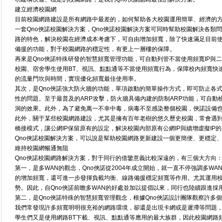
建立經濟校園網
目前校園網路建設是所有網路中最差的，如何幫助各大校園運用簡單、經濟的
一套Qno俠諾校園解決方案，Qno俠諾校園解決方案可同時幫助校園解決各類
路的特色，解決校園在經濟成本考慮下，可自由增加頻寬，除了快速滿足目前使
備援的功能，對于校園網路的穩定性，有更上一層樓的保障。
再來是Qno俠諾特殊研發的智慧頻寬管理功能，可自動列管不當使用頻寬IP與
校園、宿舍學生使用BT、視訊、點點通等不當使用頻寬行為，保障校內頻寬快
的流量門坎與時間，實現優化頻寬最佳使用率。
其次，是Qno俠諾強大防火牆的功能，單項啟動的簡單操作方式，即可防止各
性的問題。至于最普及的ARP攻擊，防火牆具備內建的防制ARP功能，可自動檢
洞的效果。此外，為了避免萬一不幸中毒，病毒不至感染整個校園，俠諾設備也
此外，關于某些校園網路建設，尤其是擁有百年老樹的悠久歷史校園，常會遇到的
橋接模式，讓公網IP保留原有的設定，解決校園內部原有公網IP與續增虛擬IP
Qno俠諾校園解決方案，可以說是幫助校園網路更新建設一個更簡便、更穩定
維持校園網暢通無阻
Qno俠諾校園網路解決方案，對于同行的借鑒意義比較深遠的，有三個大方向
第一，是多WAN的觀念，Qno俠諾從2004年成立開始，就一直不停強調多W
的增加頻寬，還可進一步發揮負載均衡、線路備援穩定頻寬等作用。尤其運用校
勢。因此，自Qno俠諾前瞻多WAN的好處並加以提倡以來，同行也陸續跟進採
第二，是Qno俠諾特殊的智慧頻寬管理觀念，根據Qno俠諾設計團隊觀察許
我們常發現許多頻寬明明很充裕的網路環境，卻還是出現卡網或是遲滯等問題
學生們又是使用網路BT下載、視訊、點點通等應用的最大族群，因此校園網路