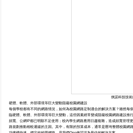
俠諾科技技術
硬體、軟體、外部環境等巨大變動阻礙校園網建設
每個學校都有不同的網路情況，如何為校園網路定制適合的解決方案？雖然每
臨硬體、軟體、外部環境等巨大變動，這些因素經常變成阻礙校園網路建設推
頻寬、公網IP都已明顯不足使用；校內學生網路應用日趨複雜，造成頻寬管理
路規劃推動相較遲緩的主因。其中，有限的預算成本，通常是壓垮整體校園網
功建構快速、穩定的校園網路，是我們Qno俠諾認為最佳的解決方案。