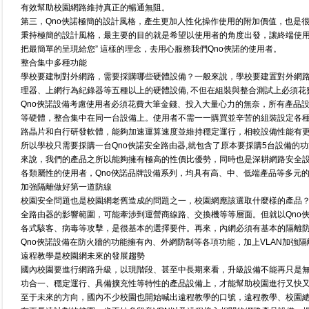
有效幫助校園網路維持真正的暢通無阻。
第三，Qno俠諾極簡的設計風格，產生更加人性化操作使用的附加價值，也是
秉持極簡的設計風格，最主要的目的就是希望以使用者的角度出發，讓終端使用
把最簡單的呈現給您” 這樣的理念，去用心服務我們Qno俠諾的使用者。
整合集中多種功能
學校要建制對外網路，需要採購哪些硬體設備？一般來說，學校要建置對外網路
理器、上網行為紀錄器等五種以上的硬體設備, 不但在組裝與整合測試上必須
Qno俠諾設備考慮使用者必須花費大筆金錢、投入大量心力的無奈，所有產品
等硬體，整合集中在同一台設備上。使用者不需一一購買並辛苦的組裝設定各種硬
路晶片和自行研發軟體，能夠加速運算速度並維持穩定運行，相較設備性能有
所以學校只需要採購一台Qno俠諾安全路由器,就包含了原本要採購5台設備的
來說，我們的產品之所以能夠擁有極高的性價比優勢，同時也是深耕網路安全設
各類屬性的使用者，Qno俠諾品牌設備系列，均具有高、中、低端產品等多元的
加強隔離做好第一道防線
校園安全問題也是校園網老舊造成的問題之一，校園網應該選取什麼樣的產品
全路由器的影響範圍，可能牽涉到運營商線路、交換機等等層面。但就以Qno
各式駭客、病毒等攻擊，是很基本的選擇要件。再來，內網必須有基本的隔離
Qno俠諾設備在防火牆的功能擁有內、外網防制等各項功能，加上VLAN加強
遠程教學是校園網未來的發展趨勢
國內校園要進行網路升級，以現階段、甚至中長期來看，升級設備不能再只是
功合一、穩定運行、具備擴充性等特性的產品設備上，才能幫助校園進行又快
至于未來的方向，國內不少校園也開始喊出遠程教學的口號，遠程教學、校園