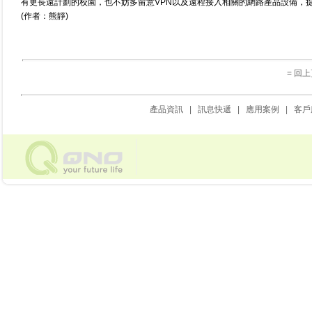
有更長遠計劃的校園，也不妨多留意VPN以及遠程接入相關的網路產品設備，
(作者：熊靜)
= 回上
產品資訊
|
訊息快遞
|
應用案例
|
客戶