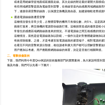
或者是用絕緣管從地面或延牆面走線。其次走線的附近最好避開大面積或
有些局域網雷擊是因為電線受到雷擊，在佈線管道內由感應局域網線路而
下，連接容易雷擊的線路，以保護交換機及路由器。如建築物較老舊或接
通過電源線線路遭受雷擊
這種情況發生非常少見，占整體雷擊的機率只有個位數，約5％。這是因
插座打進來，將交換機的電源部份線路打壞。這種損害造成的傷害是較小
常發生的感應區域網路線路進來的情況。不過電源線之間互相感應的情況
這種情況，當然是從電源線路加以防範，一個作法是針對整體建築物加以
有效排除能量。之後，才是考慮安裝電源線路的避雷端子，相對電源的避
在看完不同的雷擊來源分類後，相信讀者和廣大用戶都可以理解雷擊要如
用戶應加以考慮。用戶應觀察網路線線的佈置，決定是否進行相關舉措。
二、電擊損傷案例
下面，我們利用今年度Qno俠諾的技術服務部門的實際案例，為大家說明受到
傷及內傷，我們可以先看一下圖片：