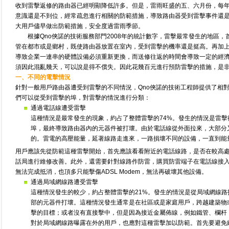
收到雷擊返修的路由器已經明顯降低許多。但是，雷雨旺盛的五、六月份，每
意識還是不到位，經常疏忽進行相關的防範措施，導致路由器受到雷擊事件還
大用戶儘早做出防範措施，安全度過雷雨季節。
根據Qno俠諾的技術服務部門2008年的統計數字，雷擊最常發生的地區
管在都市或是鄉村，既使路由器放置在室內，受到雷擊的機率還是挺高。再加上很
導致企業一連串的硬體設備必須重新更換，而送修往返的時間會導致一定的經濟
須因此混亂幾天，可以說是得不償失。因此花幾百元進行預防雷擊的措施，是
一、不同的電擊情況
針對一般用戶路由器遭受到雷擊的不同情況，Qno俠諾的技術工程師提供了相
們可以從受到雷擊的埠，對雷擊的情況進行分類：
通過電話線遭受雷擊
這種情況是最常發生的現象，約占了整體雷擊的74%。發生的情況是雷擊從A
埠，最終導致路由器內的元器件被打壞。由於電話線從外面拉來，大部分
的。雷電的高壓能量，延著線路走進來，一路損壞不同的設備，一直到能
用戶應該先從防範這種雷擊開始，首先應該看看附近的電話線路，是否在較高
話局進行維修改善。此外，還需要針對線路作防雷，購買防雷端子在電話線接
無法完成抵消，也頂多只能擊傷ADSL Modem，無法再破壞其他設備。
通過局域網線路遭受雷擊
這種情況發生的較少，約占整體雷擊的21%。發生的情況是從局域網線
部的元器件打壞。這種情況發生通常是在社區或是家庭用戶，跨越建築物
擊的目標；或者沒有直接擊中，但是因為接近金屬佈線，例如鐵管、欄杆
對於局域網線路曝露在外的用戶，也應對這種雷擊加以防範。首先要避免