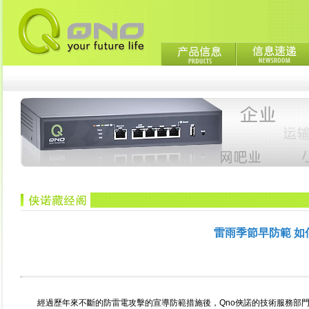
雷雨季節早防範 如
經過歷年來不斷的防雷電攻擊的宣導防範措施後，Qno俠諾的技術服務部門