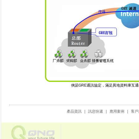
俠諾GRE通訊協定，滿足異地資料庫互
產品資訊
|
訊息快遞
|
應用案例
|
客戶