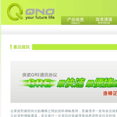
企業面對總部與分點機構之間的資料傳輸應用，普遍需求一套有效且能
立起資料傳輸通道，並在進行一次資訊封裝處理後就將資料送往目的地